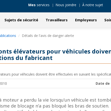
Mes
services
Nous joindre
À notre sujet
Sujets de sécurité
Travailleurs
Employeurs
Soi
blications
Détails de l'avis de danger-alerte
onts élévateurs pour véhicules doiven
ations du fabricant
ateurs pour véhicules doivent être effectuées en suivant les spécifica
2010
Date de 
à moteur a perdu la vie lorsqu’un véhicule est tomb
sme de blocage n’a pas bloqué les bras de soutien