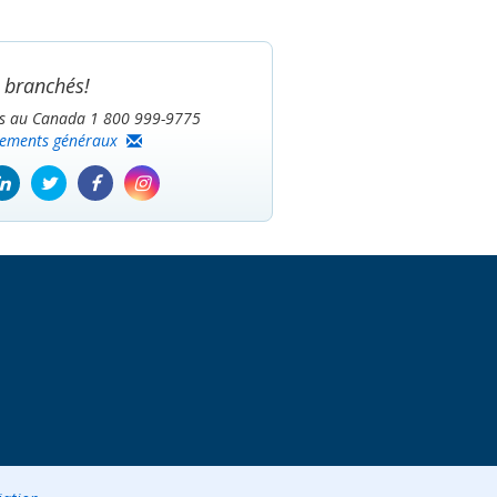
branchés!
is au Canada 1 800 999-9775
nements généraux
be
Linkedin
Twitter
Facebook
Instagram
icon
icon
icon
icon