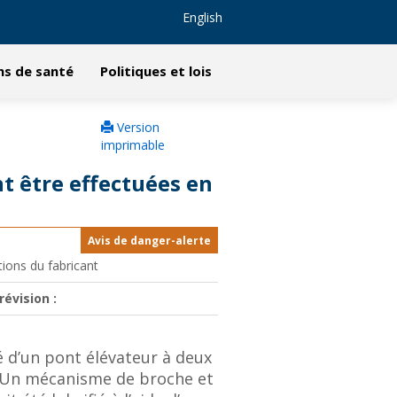
English
ns de santé
Politiques et lois
Version
imprimable
t être effectuées en
Avis de danger-alerte
tions du fabricant
révision :
é d’un pont élévateur à deux
. Un mécanisme de broche et