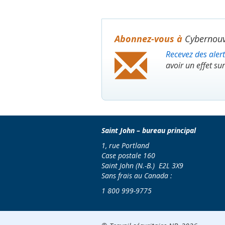
Abonnez-vous à
Cybernouv
Recevez des alert
avoir un effet sur
Saint John – bureau principal
1, rue Portland
Case postale 160
Saint John (N.-B.) E2L 3X9
Sans frais au Canada :
1 800 999-9775